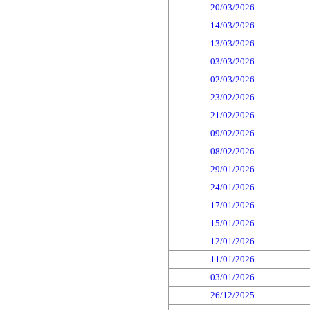
20/03/2026
14/03/2026
13/03/2026
03/03/2026
02/03/2026
23/02/2026
21/02/2026
09/02/2026
08/02/2026
29/01/2026
24/01/2026
17/01/2026
15/01/2026
12/01/2026
11/01/2026
03/01/2026
26/12/2025