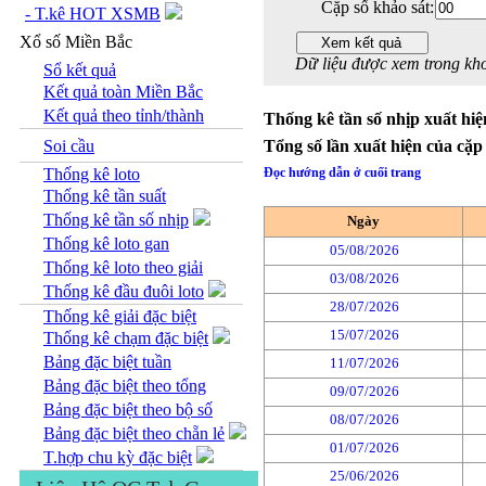
Cặp số khảo sát:
- T.kê HOT XSMB
Xổ số Miền Bắc
Dữ liệu được xem trong k
Sổ kết quả
Kết quả toàn Miền Bắc
Kết quả theo tỉnh/thành
Thống kê tần số nhịp xuất hiệ
Soi cầu
Tổng số lần xuất hiện của cặp
Thống kê loto
Đọc hướng dẫn ở cuối trang
Thống kê tần suất
Thống kê tần số nhịp
Ngày
Thống kê loto gan
05/08/2026
Thống kê loto theo giải
03/08/2026
Thống kê đầu đuôi loto
28/07/2026
Thống kê giải đặc biệt
15/07/2026
Thống kê chạm đặc biệt
Bảng đặc biệt tuần
11/07/2026
Bảng đặc biệt theo tổng
09/07/2026
Bảng đặc biệt theo bộ số
08/07/2026
Bảng đặc biệt theo chẵn lẻ
01/07/2026
T.hợp chu kỳ đặc biệt
25/06/2026