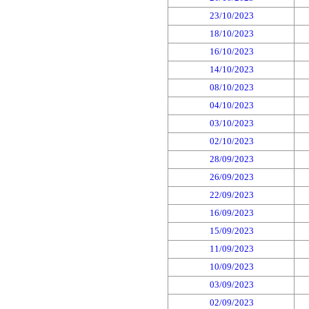
23/10/2023
18/10/2023
16/10/2023
14/10/2023
08/10/2023
04/10/2023
03/10/2023
02/10/2023
28/09/2023
26/09/2023
22/09/2023
16/09/2023
15/09/2023
11/09/2023
10/09/2023
03/09/2023
02/09/2023