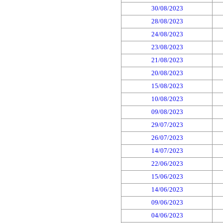
30/08/2023
28/08/2023
24/08/2023
23/08/2023
21/08/2023
20/08/2023
15/08/2023
10/08/2023
09/08/2023
29/07/2023
26/07/2023
14/07/2023
22/06/2023
15/06/2023
14/06/2023
09/06/2023
04/06/2023