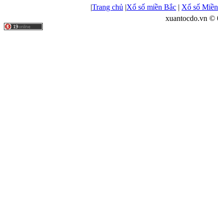
|
Trang chủ
|
Xổ số miền Bắc
|
Xổ số Miền
xuantocdo.vn © 0