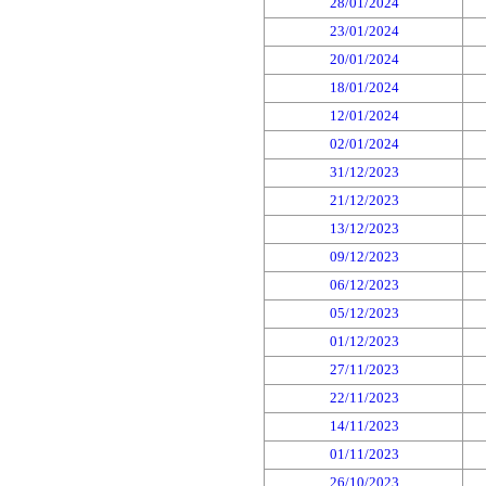
28/01/2024
23/01/2024
20/01/2024
18/01/2024
12/01/2024
02/01/2024
31/12/2023
21/12/2023
13/12/2023
09/12/2023
06/12/2023
05/12/2023
01/12/2023
27/11/2023
22/11/2023
14/11/2023
01/11/2023
26/10/2023