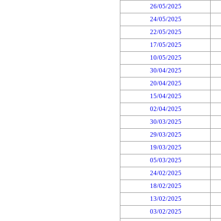
26/05/2025
24/05/2025
22/05/2025
17/05/2025
10/05/2025
30/04/2025
20/04/2025
15/04/2025
02/04/2025
30/03/2025
29/03/2025
19/03/2025
05/03/2025
24/02/2025
18/02/2025
13/02/2025
03/02/2025