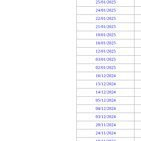
25/01/2025
24/01/2025
22/01/2025
21/01/2025
19/01/2025
16/01/2025
12/01/2025
03/01/2025
02/01/2025
16/12/2024
15/12/2024
14/12/2024
05/12/2024
04/12/2024
03/12/2024
29/11/2024
24/11/2024