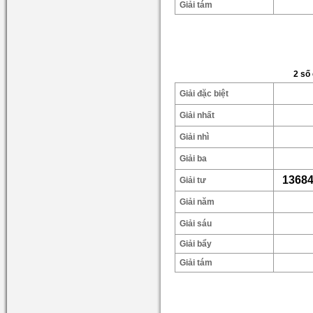
Giải tám
2 số
Giải đặc biệt
Giải nhất
Giải nhì
Giải ba
13684
Giải tư
Giải năm
Giải sáu
Giải bẩy
Giải tám