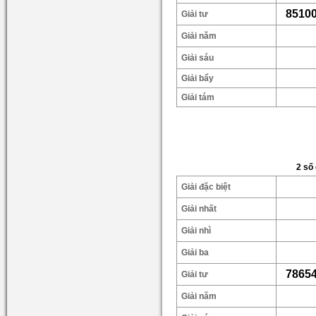
85100
Giải tư
Giải năm
Giải sáu
Giải bẩy
Giải tám
2 số
Giải đặc biệt
Giải nhất
Giải nhì
Giải ba
78654
Giải tư
Giải năm