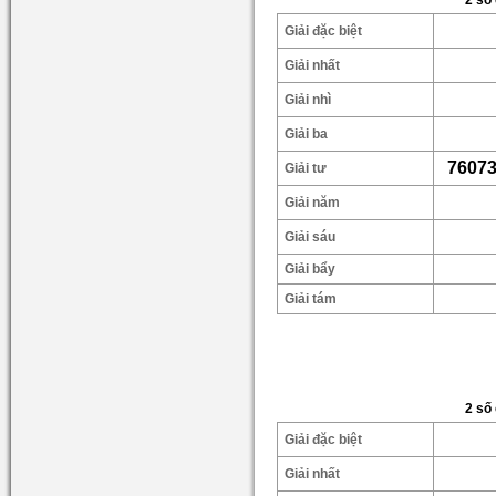
2 số
Giải đặc biệt
Giải nhất
Giải nhì
Giải ba
76073
Giải tư
Giải năm
Giải sáu
Giải bẩy
Giải tám
2 số
Giải đặc biệt
Giải nhất