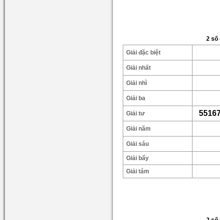
2 số
Giải đặc biệt
Giải nhất
Giải nhì
Giải ba
55167
Giải tư
Giải năm
Giải sáu
Giải bẩy
Giải tám