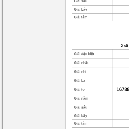
Giải sáu
Giải bẩy
Giải tám
2 số
Giải đặc biệt
Giải nhất
Giải nhì
Giải ba
16788
Giải tư
Giải năm
Giải sáu
Giải bẩy
Giải tám