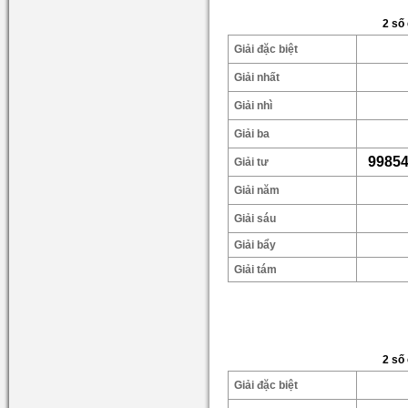
2 số
Giải đặc biệt
Giải nhất
Giải nhì
Giải ba
99854
Giải tư
Giải năm
Giải sáu
Giải bẩy
Giải tám
2 số
Giải đặc biệt