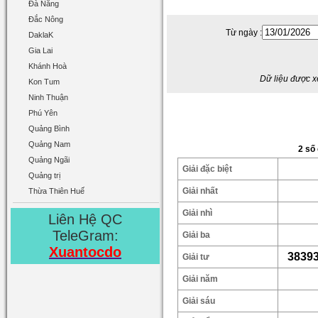
Đà Nẵng
Đắc Nông
Từ ngày :
DaklaK
Gia Lai
Khánh Hoà
Dữ liệu được 
Kon Tum
Ninh Thuận
Phú Yên
Quảng Bình
Quảng Nam
2 số
Quảng Ngãi
Giải đặc biệt
Quảng trị
Giải nhất
Thừa Thiên Huế
Giải nhì
Liên Hệ QC
TeleGram:
Giải ba
Xuantocdo
38393
Giải tư
Giải năm
Giải sáu