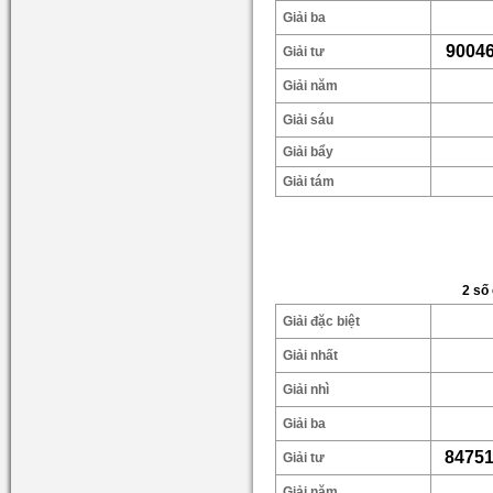
Giải ba
90046
Giải tư
Giải năm
Giải sáu
Giải bẩy
Giải tám
2 số
Giải đặc biệt
Giải nhất
Giải nhì
Giải ba
84751
Giải tư
Giải năm