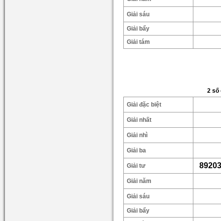
Giải sáu
Giải bẩy
Giải tám
2 số
Giải đặc biệt
Giải nhất
Giải nhì
Giải ba
89203
Giải tư
Giải năm
Giải sáu
Giải bẩy